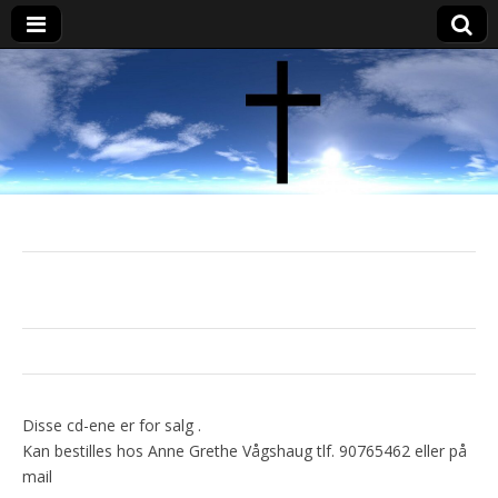
vaagshaug.com
FM 100,5
Disse cd-ene er for salg .
Kan bestilles hos Anne Grethe Vågshaug tlf. 90765462 eller på
mail