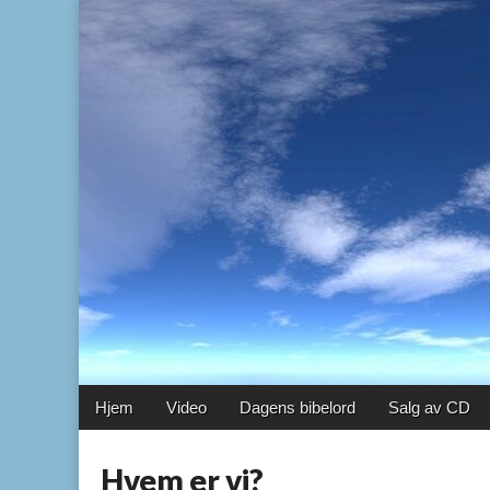
vaagshaug.com
FM 100,5
Main
Skip
Hjem
Video
Dagens bibelord
Salg av CD
menu
to
content
Hvem er vi?