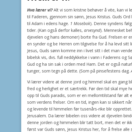
Hva lærer vi?
Alt vi som kristne behøver å vite, kan vi 
til Faderen, gjennom sin sønn, Jesus Kristus. Guds Ord 
til Adam i edens hage.
1 Mosebok
). Denne syndens følg
tider. (Kan også derfor kalles,
arvesynd
). Mennesket behø
djevelen og hans demoner) borte fra Gud. Frelsen er e
en synder og be Herren om tilgivelse for å ha levd sitt l
Jesus, Guds sønn komme inn i livet sitt i det man vende
bibelsk vis, dvs. full neddykkelse i vann i Faderens o
Gud og ha sin sak i orden med Ham. Det er også naturlig
tunger, som tegn på dette. (Som på pinsefestens dag.
Vi lærer videre at denne jord og himmel skal en gang bl
fred og herlighet er et særtrekk. Før den tid skal mye hen
opp til Guds paradis, som er en mellomtilstand før alt e
som verdens frelser. Om en tid, ingen kan si sikkert når
og levende til himmelen før tusenårs-rike blir opprettet
Jerusalem. Da lærer bibelen oss videre at djevelen bindes
denne jorden og himmelen blir tatt bort, men det er ikk
først var Guds sønn, Jesus Kristus her, for å frelse all