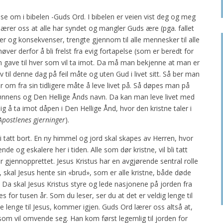
lese om i bibelen -Guds Ord. I bibelen er veien vist deg og meg
lærer oss at alle har syndet og mangler Guds ære (pga. fallet
er og konsekvenser, trengte gjennom til alle mennesker til alle
ver derfor å bli frelst fra evig fortapelse (som er beredt for
n gave til hver som vil ta imot. Da må man bekjenne at man er
iv til denne dag på feil måte og uten Gud i livet sitt. Så ber man
r om fra sin tidligere måte å leve livet på. Så døpes man på
g Sønnens og Den Hellige Ånds navn. Da kan man leve livet med
 å ta imot dåpen i Den Hellige Ånd, hvor den kristne taler i
Apostlenes gjerninger
).
i tatt bort. En ny himmel og jord skal skapes av Herren, hvor
de og eskalere her i tiden. Alle som dør kristne, vil bli tatt
r gjennopprettet. Jesus Kristus har en avgjørende sentral rolle
, skal Jesus hente sin «brud», som er alle kristne, både døde
. Da skal Jesus Kristus styre og lede nasjonene på jorden fra
 for tusen år. Som du leser, ser du at det er veldig lenge til
e lenge til Jesus, kommer igjen. Guds Ord lærer oss altså at,
e som vil omvende seg. Han kom først legemlig til jorden for